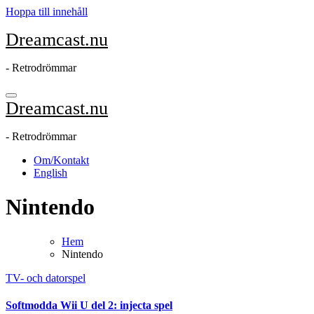
Hoppa till innehåll
Dreamcast.nu
- Retrodrömmar
Dreamcast.nu
- Retrodrömmar
Om/Kontakt
English
Nintendo
Hem
Nintendo
TV- och datorspel
Softmodda Wii U del 2: injecta spel