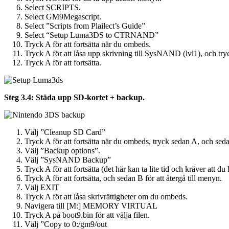
Select SCRIPTS.
Select GM9Megascript.
Select ”Scripts from Plailect’s Guide”
Select “Setup Luma3DS to CTRNAND”
Tryck A för att fortsätta när du ombeds.
Tryck A för att låsa upp skrivning till SysNAND (lvl1), och tr
Tryck A för att fortsätta.
Steg 3.4: Städa upp SD-kortet + backup.
Välj ”Cleanup SD Card”
Tryck A för att fortsätta när du ombeds, tryck sedan A, och sedan
Välj ”Backup options”.
Välj ”SysNAND Backup”
Tryck A för att fortsätta (det här kan ta lite tid och kräver att
Tryck A för att fortsätta, och sedan B för att återgå till menyn.
Välj EXIT
Tryck A för att låsa skrivrättigheter om du ombeds.
Navigera till [M:] MEMORY VIRTUAL
Tryck A på boot9.bin för att välja filen.
Välj ”Copy to 0:/gm9/out