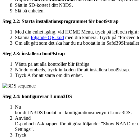
Sätt in SD-kortet i ditt N3DS.
Slå på enheten.
Steg 2.2: Starta installationsprogrammet för boot9strap
Med din enhet igång, vid HOME Menu, tryck på left och right s
Skanna
följande QR-kod
med din kamera. Tryck på ”Proceed t
Om allt gått som det ska har du nu bootat in in SafeB9SInstalle
Steg 2.3: installera boot9strap
Vänta på att alla kontroller blir färdiga.
När du ombeds, tryck in koden för att installera boot9strap.
Tryck A för att starta om din enhet.
Steg 2.4: konfigurerar Luma3DS
Nu
bör ditt N3DS bootat in i konfigurationsmenyn i Luma3DS.
Använd
D-pad och A-knappen för att göra följande: ”Show NAND or us
Settings”.
Tryck