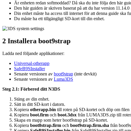
Är enheten redan softmoddad? Då ska du inte följa den här gui
Den här guiden är skriven baserat på att du har version 11.14.0 
Din enhet måste ha access till internet för att denna guide ska f
Du måste ha ett tillgängligt SD-kort till din enhet.
2 Installera boot9strap
Ladda ned följande applikationer:
Universal-otherapp
SafeB9SInstaller
Senaste versionen av
boot9strap
(inte devkit)
Senaste versionen av
Luma3DS
Steg 2.1: Förbered ditt N3DS
Stäng av din enhet.
Sätt in ditt SD-kort i datorn.
Kopiera
otherapp.bin
till roten på SD-kortet och döp om filen 
Kopiera
boot.firm
och
boot.3dsx
från LUMA3DS.zip till roten
Skapa en mapp som heter boot9strap på SD-kortet.
Kopiera
boot8strap.firm
och
boot9strap.firm.sha
från boot9s
Kopiera
SafeB9SInstaller.bin
från SafeB9SInstaller.zip till rot