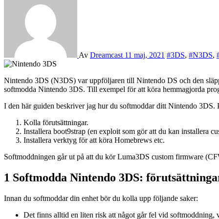
Av
Dreamcast
11 maj, 2021
#3DS
,
#N3DS
,
Nintendo 3DS (N3DS) var uppföljaren till Nintendo DS och den släpptes i början av 2011. N3DS är kompatibel med NDS, men inte med GBA. Som med många andra äldre enheter finns det goda skäl att
softmodda Nintendo 3DS. Till exempel för att köra hemmagjorda pr
I den här guiden beskriver jag hur du softmoddar ditt Nintendo 3DS. P
Kolla förutsättningar.
Installera boot9strap (en exploit som gör att du kan installera c
Installera verktyg för att köra Homebrews etc.
Softmoddningen går ut på att du kör Luma3DS custom firmware (C
1 Softmodda Nintendo 3DS: förutsättninga
Innan du softmoddar din enhet bör du kolla upp följande saker:
Det finns alltid en liten risk att något går fel vid softmoddnin