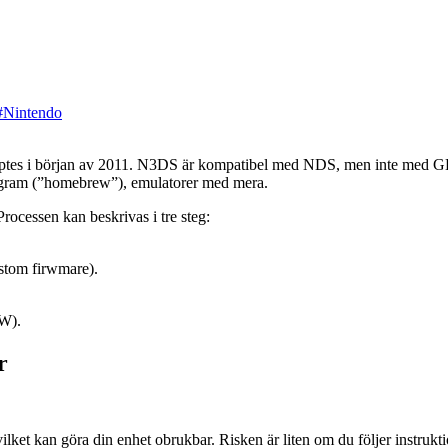
#Nintendo
ogram (”homebrew”), emulatorer med mera.
rocessen kan beskrivas i tre steg:
ustom firwmare).
FW).
r
g, vilket kan göra din enhet obrukbar. Risken är liten om du följer inst