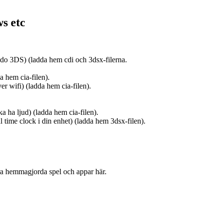
s etc
tendo 3DS) (ladda hem cdi och 3dsx-filerna.
 hem cia-filen).
r wifi) (ladda hem cia-filen).
 ha ljud) (ladda hem cia-filen).
 time clock i din enhet) (ladda hem 3dsx-filen).
era hemmagjorda spel och appar här.