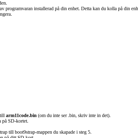
den.
av programvaran installerad på din enhet. Detta kan du kolla på din enhet
ungera.
till
arm11code.bin
(om du inte ser .bin, skriv inte in det).
 på SD-kortet.
trap till boot9strap-mappen du skapade i steg 5.
en på ditt SD-kort.