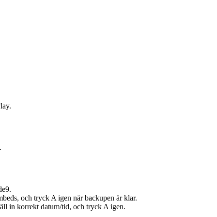
lay.
.
de9.
beds, och tryck A igen när backupen är klar.
ll in korrekt datum/tid, och tryck A igen.