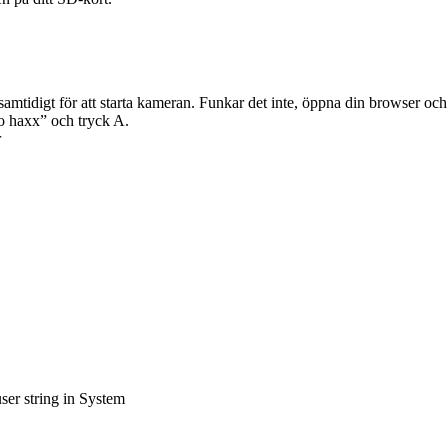
amtidigt för att starta kameran. Funkar det inte, öppna din browser oc
o haxx” och tryck A.
r
er string in System