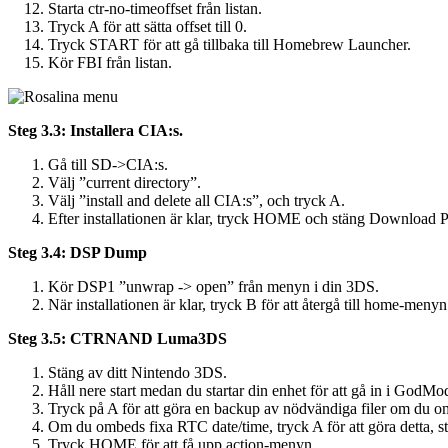
Starta ctr-no-timeoffset från listan.
Tryck A för att sätta offset till 0.
Tryck START för att gå tillbaka till Homebrew Launcher.
Kör FBI från listan.
Steg 3.3: Installera CIA:s.
Gå till SD->CIA:s.
Välj ”current directory”.
Välj ”install and delete all CIA:s”, och tryck A.
Efter installationen är klar, tryck HOME och stäng Download P
Steg 3.4: DSP Dump
Kör DSP1 ”unwrap -> open” från menyn i din 3DS.
När installationen är klar, tryck B för att återgå till home-menyn
Steg 3.5: CTRNAND Luma3DS
Stäng av ditt Nintendo 3DS.
Håll nere start medan du startar din enhet för att gå in i GodMo
Tryck på A för att göra en backup av nödvändiga filer om du om
Om du ombeds fixa RTC date/time, tryck A för att göra detta, stä
Tryck HOME för att få upp action-menyn.