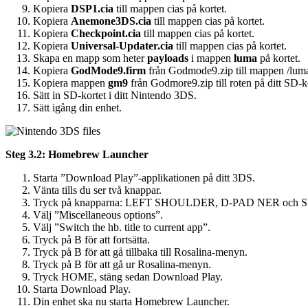
Kopiera
DSP1.cia
till mappen cias på kortet.
Kopiera
Anemone3DS.cia
till mappen cias på kortet.
Kopiera
Checkpoint.cia
till mappen cias på kortet.
Kopiera
Universal-Updater.cia
till mappen cias på kortet.
Skapa en mapp som heter
payloads
i mappen
luma
på kortet.
Kopiera
GodMode9.firm
från Godmode9.zip till mappen /luma/
Kopiera mappen
gm9
från Godmore9.zip till roten på ditt SD-k
Sätt in SD-kortet i ditt Nintendo 3DS.
Sätt igång din enhet.
Steg 3.2: Homebrew Launcher
Starta ”Download Play”-applikationen på ditt 3DS.
Vänta tills du ser två knappar.
Tryck på knapparna: LEFT SHOULDER, D-PAD NER och SELE
Välj ”Miscellaneous options”.
Välj ”Switch the hb. title to current app”.
Tryck på B för att fortsätta.
Tryck på B för att gå tillbaka till Rosalina-menyn.
Tryck på B för att gå ur Rosalina-menyn.
Tryck HOME, stäng sedan Download Play.
Starta Download Play.
Din enhet ska nu starta Homebrew Launcher.