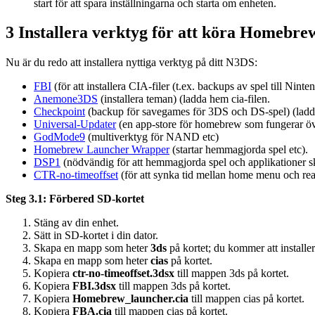
start för att spara inställningarna och starta om enheten.
3 Installera verktyg för att köra Homebrew
Nu är du redo att installera nyttiga verktyg på ditt N3DS:
FBI
(för att installera CIA-filer (t.ex. backups av spel till Nin
Anemone3DS
(installera teman) (ladda hem cia-filen.
Checkpoint
(backup för savegames för 3DS och DS-spel) (ladda
Universal-Updater
(en app-store för homebrew som fungerar öve
GodMode9
(multiverktyg för NAND etc)
Homebrew Launcher Wrapper
(startar hemmagjorda spel etc).
DSP1
(nödvändig för att hemmagjorda spel och applikationer ska
CTR-no-timeoffset
(för att synka tid mellan home menu och real
Steg 3.1: Förbered SD-kortet
Stäng av din enhet.
Sätt in SD-kortet i din dator.
Skapa en mapp som heter
3ds
på kortet; du kommer att install
Skapa en mapp som heter
cias
på kortet.
Kopiera
ctr-no-timeoffset.3dsx
till mappen 3ds på kortet.
Kopiera
FBI.3dsx
till mappen 3ds på kortet.
Kopiera
Homebrew_launcher.cia
till mappen cias på kortet.
Kopiera
FBA.cia
till mappen cias på kortet.