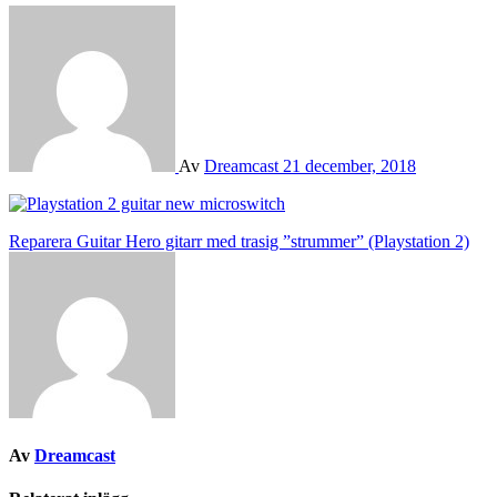
Av
Dreamcast
21 december, 2018
Inläggsnavigering
Reparera Guitar Hero gitarr med trasig ”strummer” (Playstation 2)
Av
Dreamcast