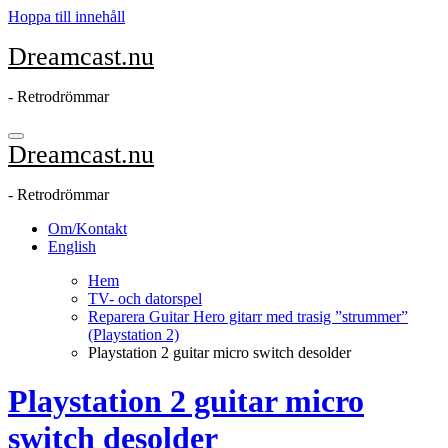
Hoppa till innehåll
Dreamcast.nu
- Retrodrömmar
Dreamcast.nu
- Retrodrömmar
Om/Kontakt
English
Hem
TV- och datorspel
Reparera Guitar Hero gitarr med trasig ”strummer”
(Playstation 2)
Playstation 2 guitar micro switch desolder
Playstation 2 guitar micro
switch desolder