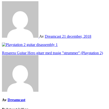
Av
Dreamcast
21 december, 2018
Inläggsnavigering
Reparera Guitar Hero gitarr med trasig ”strummer” (Playstation 2)
Av
Dreamcast