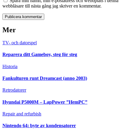
Spara mitt namn, min e-postadress och webbplats i denna
webbläsare till nästa gång jag skriver en kommentar.
Mer
TV- och datorspel
Reparera ditt Gameboy, steg för steg
Historia
Fankulturen runt Dreamcast (anno 2003)
Retrodatorer
Hyundai P5000M – LapPower ”HemPC”
Repair and refurbish
Nintendo 64: byte av kondensatorer