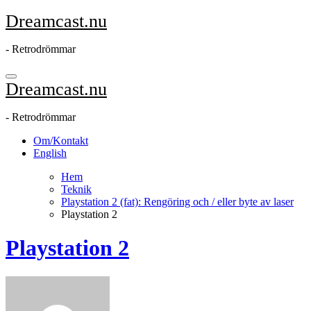
Hoppa
Dreamcast.nu
till
innehåll
- Retrodrömmar
Dreamcast.nu
- Retrodrömmar
Om/Kontakt
English
Hem
Teknik
Playstation 2 (fat): Rengöring och / eller byte av laser
Playstation 2
Playstation 2