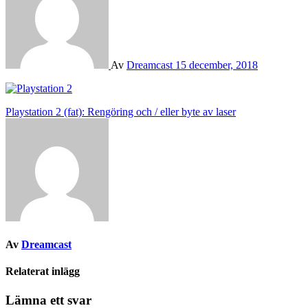
Av
Dreamcast
15 december, 2018
Inläggsnavigering
Playstation 2 (fat): Rengöring och / eller byte av laser
Av
Dreamcast
Relaterat inlägg
Lämna ett svar