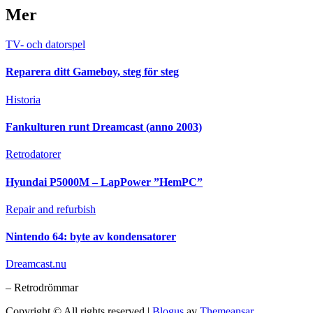
Mer
TV- och datorspel
Reparera ditt Gameboy, steg för steg
Historia
Fankulturen runt Dreamcast (anno 2003)
Retrodatorer
Hyundai P5000M – LapPower ”HemPC”
Repair and refurbish
Nintendo 64: byte av kondensatorer
Dreamcast.nu
– Retrodrömmar
Copyright © All rights reserved
|
Blogus
av
Themeansar
.