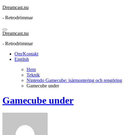
Hoppa
Dreamcast.nu
till
- Retrodrömmar
innehåll
Dreamcast.nu
- Retrodrömmar
Om/Kontakt
English
Hem
Teknik
Nintendo Gamecube: isärmontering och rengöring
Gamecube under
Gamecube under