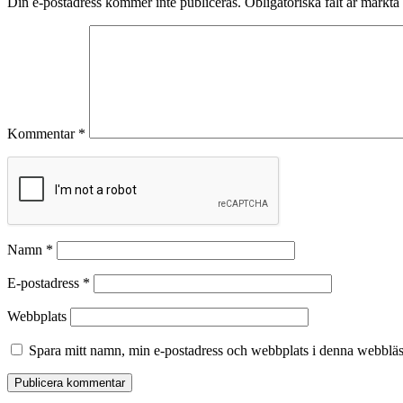
Din e-postadress kommer inte publiceras.
Obligatoriska fält är märkta
Kommentar
*
Namn
*
E-postadress
*
Webbplats
Spara mitt namn, min e-postadress och webbplats i denna webbläsa