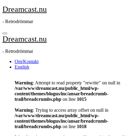
Hoppa
Dreamcast.nu
till
innehåll
- Retrodrömmar
Dreamcast.nu
- Retrodrömmar
Om/Kontakt
English
Warning
: Attempt to read property "rewrite" on null in
/var/www/dreamcast.nu/public_html/wp-
content/themes/blogus/inc/ansar/breadcrumb-
trail/breadcrumbs.php
on line
1015
Warning
: Trying to access array offset on null in
/var/www/dreamcast.nu/public_html/wp-
content/themes/blogus/inc/ansar/breadcrumb-
trail/breadcrumbs.php
on line
1018