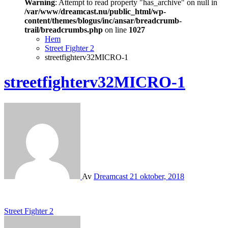
Warning
: Attempt to read property "has_archive" on null in
/var/www/dreamcast.nu/public_html/wp-
content/themes/blogus/inc/ansar/breadcrumb-
trail/breadcrumbs.php
on line
1027
Hem
Street Fighter 2
streetfighterv32MICRO-1
streetfighterv32MICRO-1
Av
Dreamcast
21 oktober, 2018
Inläggsnavigering
Street Fighter 2