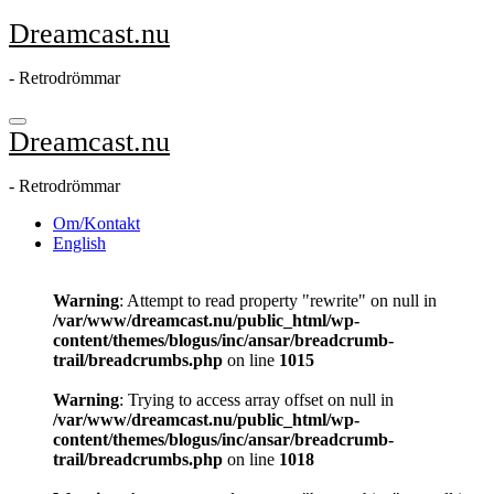
Hoppa
Dreamcast.nu
till
innehåll
- Retrodrömmar
Dreamcast.nu
- Retrodrömmar
Om/Kontakt
English
Warning
: Attempt to read property "rewrite" on null in
/var/www/dreamcast.nu/public_html/wp-
content/themes/blogus/inc/ansar/breadcrumb-
trail/breadcrumbs.php
on line
1015
Warning
: Trying to access array offset on null in
/var/www/dreamcast.nu/public_html/wp-
content/themes/blogus/inc/ansar/breadcrumb-
trail/breadcrumbs.php
on line
1018