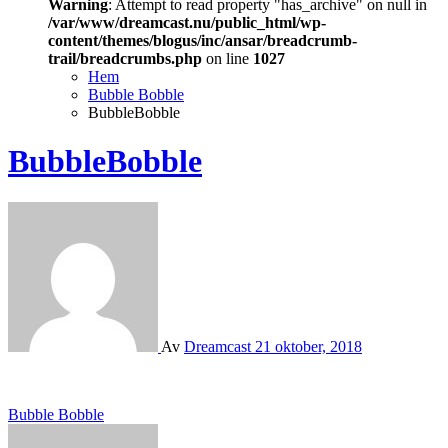
Warning
: Attempt to read property "has_archive" on null in
/var/www/dreamcast.nu/public_html/wp-
content/themes/blogus/inc/ansar/breadcrumb-
trail/breadcrumbs.php
on line
1027
Hem
Bubble Bobble
BubbleBobble
BubbleBobble
Av
Dreamcast
21 oktober, 2018
Inläggsnavigering
Bubble Bobble