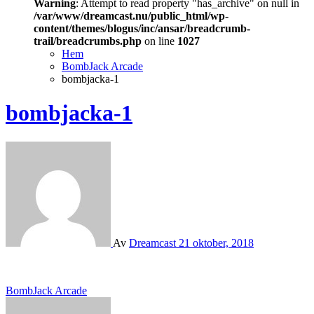
Warning
: Attempt to read property "has_archive" on null in
/var/www/dreamcast.nu/public_html/wp-
content/themes/blogus/inc/ansar/breadcrumb-
trail/breadcrumbs.php
on line
1027
Hem
BombJack Arcade
bombjacka-1
bombjacka-1
Av
Dreamcast
21 oktober, 2018
Inläggsnavigering
BombJack Arcade