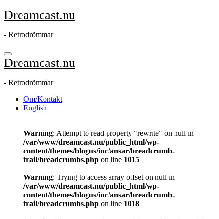
Hoppa
Dreamcast.nu
till
innehåll
- Retrodrömmar
Dreamcast.nu
- Retrodrömmar
Om/Kontakt
English
Warning
: Attempt to read property "rewrite" on null in
/var/www/dreamcast.nu/public_html/wp-
content/themes/blogus/inc/ansar/breadcrumb-
trail/breadcrumbs.php
on line
1015
Warning
: Trying to access array offset on null in
/var/www/dreamcast.nu/public_html/wp-
content/themes/blogus/inc/ansar/breadcrumb-
trail/breadcrumbs.php
on line
1018