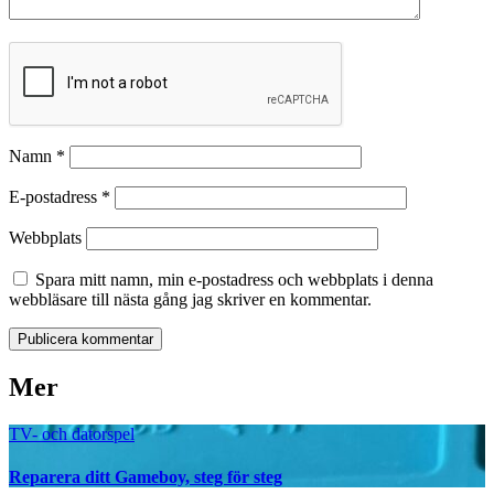
Namn
*
E-postadress
*
Webbplats
Spara mitt namn, min e-postadress och webbplats i denna
webbläsare till nästa gång jag skriver en kommentar.
Mer
TV- och datorspel
Reparera ditt Gameboy, steg för steg